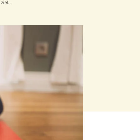
iel...