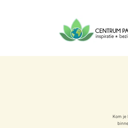
CENTRUM
PACHA
MAMA
Centrum voor inspiratie, b
creatie.
Kom je 
binne