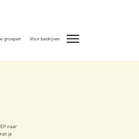
e groepen
Voor bedrijven
IEP naar
met je