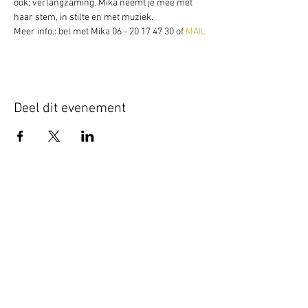
ook: verlangzaming. Mika neemt je mee met 
haar stem, in stilte en met muziek.
Meer info.: bel met Mika 06 - 20 17 47 30 of 
MAIL
Deel dit evenement
Schrijf je hier in voor onze nieuwsbrief
Schrijf je in
www.studiobadeend.com