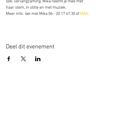
ook: verlangzaming. Mika neemt je mee met 
haar stem, in stilte en met muziek.
Meer info.: bel met Mika 06 - 20 17 47 30 of 
MAIL
Deel dit evenement
Schrijf je hier in voor onze nieuwsbrief
Schrijf je in
www.studiobadeend.com