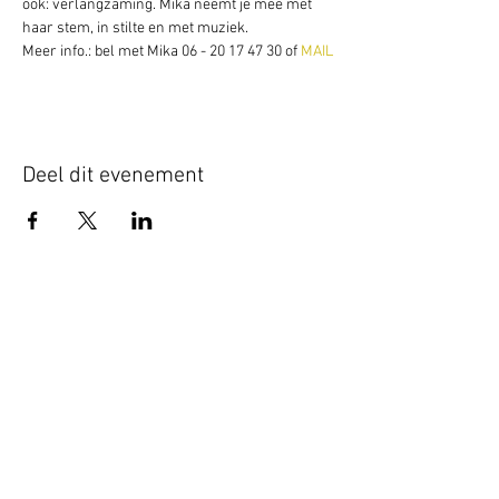
ook: verlangzaming. Mika neemt je mee met 
haar stem, in stilte en met muziek.
Meer info.: bel met Mika 06 - 20 17 47 30 of 
MAIL
Deel dit evenement
Schrijf je hier in voor onze nieuwsbrief
Schrijf je in
www.studiobadeend.com