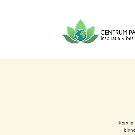
CENTRUM
PACHA
MAMA
Centrum voor inspiratie, b
creatie.
Kom je 
binne