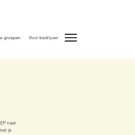
e groepen
Voor bedrijven
IEP naar
met je