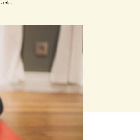
iel...