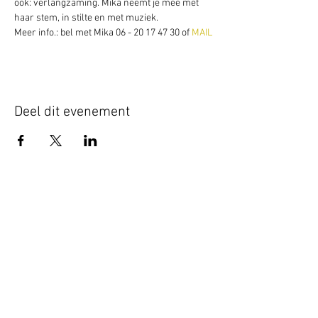
ook: verlangzaming. Mika neemt je mee met 
haar stem, in stilte en met muziek.
Meer info.: bel met Mika 06 - 20 17 47 30 of 
MAIL
Deel dit evenement
Schrijf je hier in voor onze nieuwsbrief
Schrijf je in
www.studiobadeend.com