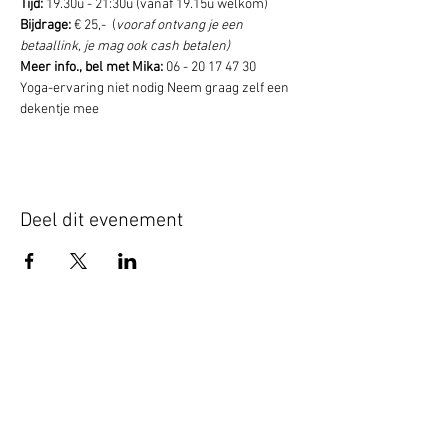
Tijd: 
19.30u - 21:30u (vanaf 19.15u welkom)  
Bijdrage: 
€ 25,-  (
vooraf ontvang je een 
betaallink, je mag ook cash betalen) 
Meer info., bel met Mika: 
06 - 20 17 47 30 
Yoga-ervaring niet nodig Neem graag zelf een 
dekentje mee
Deel dit evenement
Schrijf je hier in voor onze nieuwsbrief
Schrijf je in