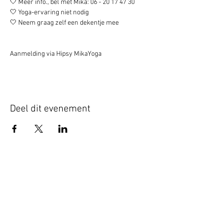
🤍 Meer info., bel met Mika: 06 - 20 17 47 30 
🤍 Yoga-ervaring niet nodig 
🤍 Neem graag zelf een dekentje mee
Aanmelding via Hipsy MikaYoga
Deel dit evenement
Schrijf je hier in voor onze nieuwsbrief
Schrijf je in