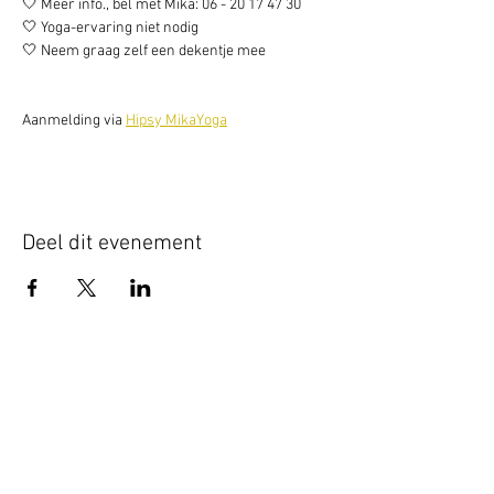
🤍 Meer info., bel met Mika: 06 - 20 17 47 30 
🤍 Yoga-ervaring niet nodig 
🤍 Neem graag zelf een dekentje mee
Aanmelding via 
Hipsy MikaYoga
Deel dit evenement
Schrijf je hier in voor onze nieuwsbrief
Schrijf je in