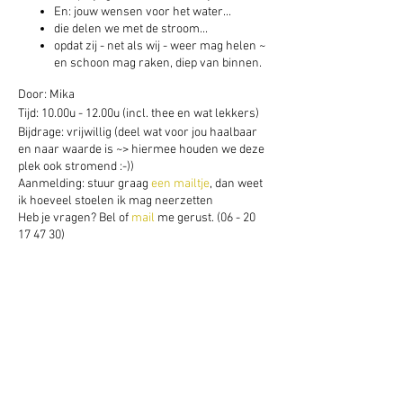
En: jouw wensen voor het water...
die delen we met de stroom...
opdat zij - net als wij - weer mag helen ~
en schoon mag raken, diep van binnen.
Door: Mika
Tijd: 10.00u - 12.00u (incl. thee en wat lekkers)
Bijdrage: vrijwillig (deel wat voor jou haalbaar
en naar waarde is ~> hiermee houden we deze
plek ook stromend :-))
Aanmelding: stuur graag
een mailtje
, dan weet
ik hoeveel stoelen ik mag neerzetten
Heb je vragen? Bel of
mail
me gerust. (06 - 20
17 47 30)
Deel dit evenement