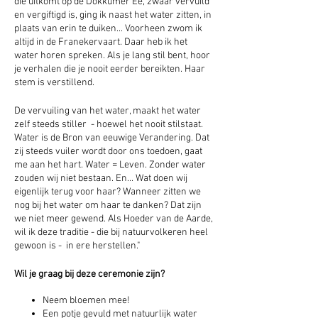
die uitkomt op de Dokkumer Ee, zwaar vervuild
en vergiftigd is, ging ik naast het water zitten, in
plaats van erin te duiken... Voorheen zwom ik
altijd in de Franekervaart. Daar heb ik het
water horen spreken. Als je lang stil bent, hoor
je verhalen die je nooit eerder bereikten. Haar
stem is verstillend.
De vervuiling van het water, maakt het water
zelf steeds stiller - hoewel het nooit stilstaat.
Water is de Bron van eeuwige Verandering. Dat
zij steeds vuiler wordt door ons toedoen, gaat
me aan het hart. Water = Leven. Zonder water
zouden wij niet bestaan. En... Wat doen wij
eigenlijk terug voor haar? Wanneer zitten we
nog bij het water om haar te danken? Dat zijn
we niet meer gewend. Als Hoeder van de Aarde,
wil ik deze traditie - die bij natuurvolkeren heel
gewoon is - in ere herstellen."
Wil je graag bij deze ceremonie zijn?
Neem bloemen mee!
Een potje gevuld met natuurlijk water