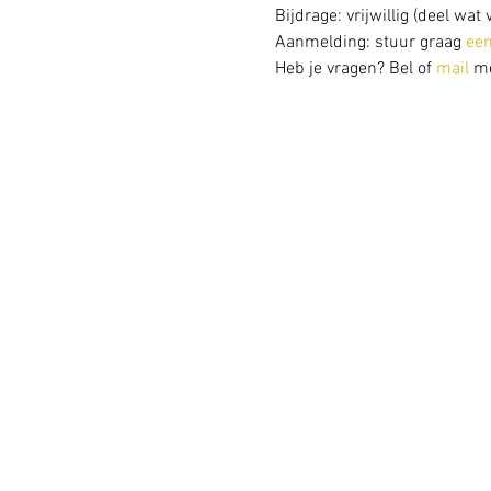
Bijdrage: vrijwillig (deel w
Aanmelding: stuur graag 
een
Heb je vragen? Bel of 
mail 
me