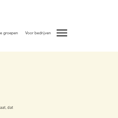
e groepen
Voor bedrijven
aat, dat