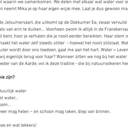
kel waarin we samenkomen. We delen met elkaar wat water voor o
arin neemt Mika je op haar eigen wijze mee. Laat je dus gewoon ma
 
e Jelsumervaart, die uitkomt op de Dokkumer Ee, zwaar vervuild en
aats van erin te duiken... Voorheen zwom ik altijd in de Franekervaa
l bent, hoor je verhalen die je nooit eerder bereikten. Haar stem is
maakt het water zelf steeds stiller  - hoewel het nooit stilstaat. W
vuiler wordt door ons toedoen, gaat me aan het hart. Water = Leve
wij eigenlijk terug voor haar? Wanneer zitten we nog bij het water
er van de Aarde, wil ik deze traditie - die bij natuurvolkeren hee
ie zijn? 
tuurlijk water
t water...
oom... 
- weer mag helen ~ en schoon mag raken, diep van binnen. 
hee en wat lekkers) 