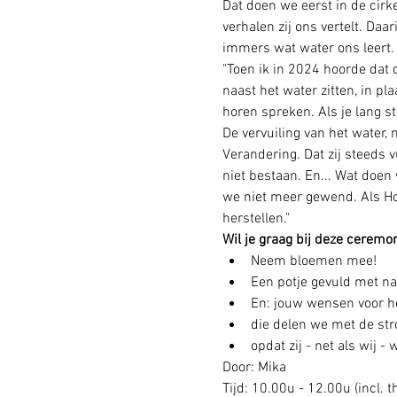
Dat doen we eerst in de cir
verhalen zij ons vertelt. Da
immers wat water ons leert.
"Toen ik in 2024 hoorde dat d
naast het water zitten, in pl
horen spreken. Als je lang sti
De vervuiling van het water, 
Verandering. Dat zij steeds 
niet bestaan. En... Wat doen 
we niet meer gewend. Als Hoed
herstellen." 
Wil je graag bij deze ceremon
Neem bloemen mee!
Een potje gevuld met na
En: jouw wensen voor he
die delen we met de str
opdat zij - net als wij 
Door: Mika 
Tijd: 10.00u - 12.00u (incl. t