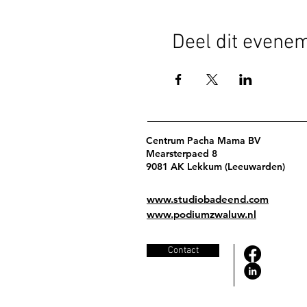
Deel dit evene
Centrum Pacha Mama BV
Mearsterpaed 8
9081 AK Lekkum (Leeuwarden)
www.studiobadeend.com
www.podiumzwaluw.nl
Contact