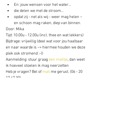
En: jouw wensen voor het water...
die delen we met de stroom... 
opdat zij - net als wij - weer mag helen ~ 
en schoon mag raken, diep van binnen. 
Door: Mika 
Tijd: 10.00u - 12.00u (incl. thee en wat lekkers) 
Bijdrage: vrijwillig (deel wat voor jou haalbaar 
en naar waarde is ~> hiermee houden we deze 
plek ook stromend :-)) 
Aanmelding: stuur graag 
een mailtje
, dan weet 
ik hoeveel stoelen ik mag neerzetten
Heb je vragen? Bel of 
mail 
me gerust. (06 - 20 
17 47 30) 
Deel dit evenement