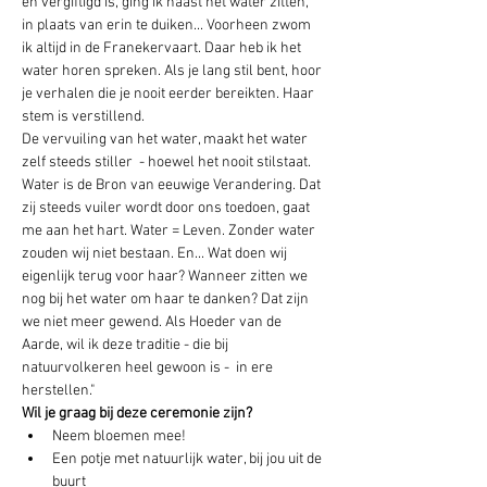
en vergiftigd is, ging ik naast het water zitten, 
in plaats van erin te duiken... Voorheen zwom 
ik altijd in de Franekervaart. Daar heb ik het 
water horen spreken. Als je lang stil bent, hoor 
je verhalen die je nooit eerder bereikten. Haar 
stem is verstillend. 
De vervuiling van het water, maakt het water 
zelf steeds stiller  - hoewel het nooit stilstaat. 
Water is de Bron van eeuwige Verandering. Dat 
zij steeds vuiler wordt door ons toedoen, gaat 
me aan het hart. Water = Leven. Zonder water 
zouden wij niet bestaan. En... Wat doen wij 
eigenlijk terug voor haar? Wanneer zitten we 
nog bij het water om haar te danken? Dat zijn 
we niet meer gewend. Als Hoeder van de 
Aarde, wil ik deze traditie - die bij 
natuurvolkeren heel gewoon is -  in ere 
herstellen." 
Wil je graag bij deze ceremonie zijn? 
Neem bloemen mee!
Een potje met natuurlijk water, bij jou uit de 
buurt