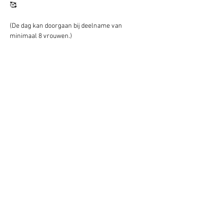
🥰 
(De dag kan doorgaan bij deelname van 
minimaal 8 vrouwen.) 
🙏🏻 Mocht de bijdrage niet binnen jouw budget 
liggen; schroom niet en neem contact met me 
op, want daarin valt altijd iets te regelen!
AANMELDING VIA HIPSY
Deel dit evenement
Schrijf je hier in voor onze nieuwsbrief