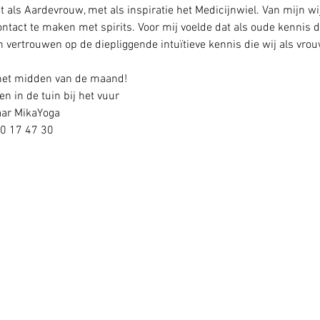
ht als Aardevrouw, met als inspiratie het Medicijnwiel. Van mijn w
ontact te maken met spirits. Voor mij voelde dat als oude kennis di
 vertrouwen op de diepliggende intuïtieve kennis die wij als vro
 het midden van de maand! 
en in de tuin bij het vuur
aar MikaYoga
20 17 47 30