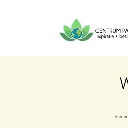
CENTRUM
PACHA
MAMA
Centrum voor inspiratie, b
creatie.
W
Samenz