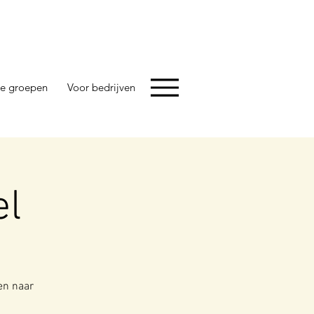
e groepen
Voor bedrijven
el
en naar