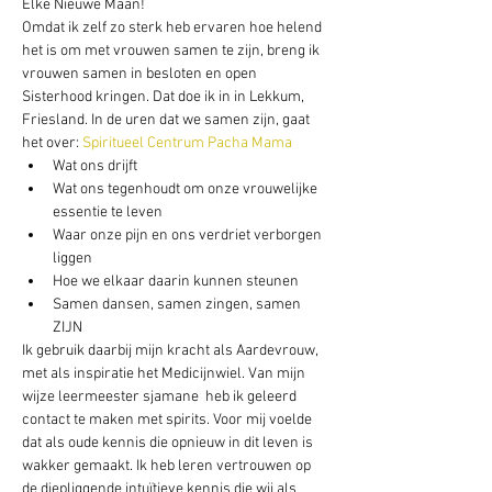
Elke Nieuwe Maan! 
Omdat ik zelf zo sterk heb ervaren hoe helend 
het is om met vrouwen samen te zijn, breng ik 
vrouwen samen in besloten en open 
Sisterhood kringen. Dat doe ik in
 in Lekkum, 
Friesland. In de uren dat we samen zijn, gaat 
het over:
 Spiritueel Centrum Pacha Mama
Wat ons drijft
Wat ons tegenhoudt om onze vrouwelijke 
essentie te leven
Waar onze pijn en ons verdriet verborgen 
liggen
Hoe we elkaar daarin kunnen steunen
Samen dansen, samen zingen, samen 
ZIJN
Ik gebruik daarbij mijn kracht als Aardevrouw, 
met als inspiratie het Medicijnwiel. Van mijn 
wijze leermeester sjamane 
 heb ik geleerd 
contact te maken met spirits. Voor mij voelde 
dat als oude kennis die opnieuw in dit leven is 
wakker gemaakt. Ik heb leren vertrouwen op 
de diepliggende intuïtieve kennis die wij als 