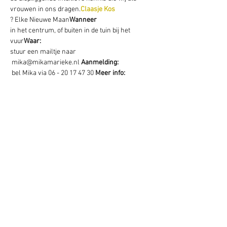
vrouwen in ons dragen.
Claasje Kos
? Elke Nieuwe Maan
Wanneer
in het centrum, of buiten in de tuin bij het 
vuur
Waar: 
stuur een mailtje naar 
 mika@mikamarieke.nl 
Aanmelding: 
 bel Mika via 06 - 20 17 47 30 
Meer info:
Deel dit evenement
Schrijf je hier in voor onze nieuwsbrief
Schrijf je in