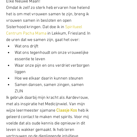
Elke Nieuwe Maan! 
Omdat ik zelf zo sterk heb ervaren hoe helend 
het is om met vrouwen samen te zijn, breng ik 
vrouwen samen in besloten en open 
Sisterhood kringen. Dat doe ik in
 Spiritueel 
Centrum Pacha Mama
 in Lekkum, Friesland. In 
de uren dat we samen zijn, gaat het over:
Wat ons drijft
Wat ons tegenhoudt om onze vrouwelijke 
essentie te leven
Waar onze pijn en ons verdriet verborgen 
liggen
Hoe we elkaar daarin kunnen steunen
Samen dansen, samen zingen, samen 
ZIJN
Ik gebruik daarbij mijn kracht als Aardevrouw, 
met als inspiratie het Medicijnwiel. Van mijn 
wijze leermeester sjamane 
Claasje Kos
 heb ik 
geleerd contact te maken met spirits. Voor mij 
voelde dat als oude kennis die opnieuw in dit 
leven is wakker gemaakt. Ik heb leren 
vertrouwen op de diepliggende intuïtieve 