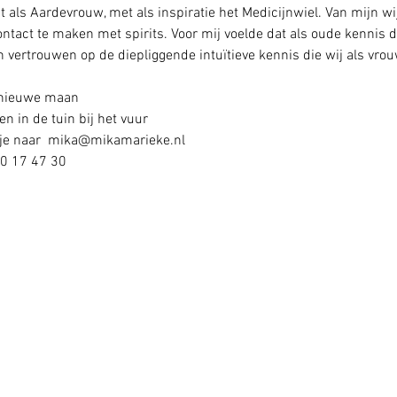
ht als Aardevrouw, met als inspiratie het Medicijnwiel. Van mijn w
ontact te maken met spirits. Voor mij voelde dat als oude kennis di
 vertrouwen op de diepliggende intuïtieve kennis die wij als vro
 nieuwe maan
en in de tuin bij het vuur
tje naar  mika@mikamarieke.nl
20 17 47 30