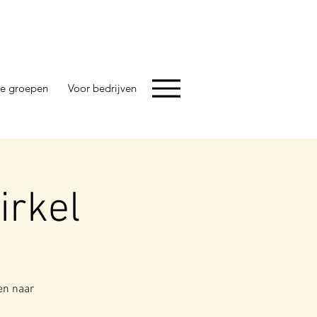
e groepen
Voor bedrijven
irkel
en naar