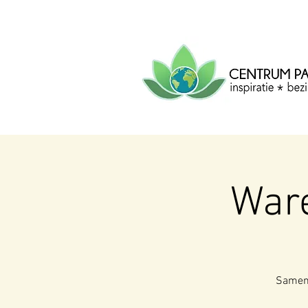
CENTRUM
PACHA
MAMA
Centrum voor inspiratie, b
creatie.
Ware
Samenz