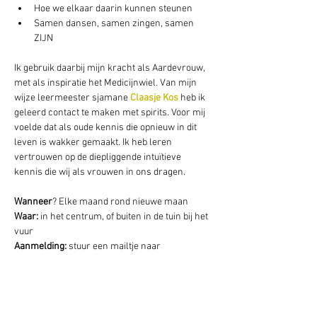
Hoe we elkaar daarin kunnen steunen
Samen dansen, samen zingen, samen 
ZIJN
Ik gebruik daarbij mijn kracht als Aardevrouw, 
met als inspiratie het Medicijnwiel. Van mijn 
wijze leermeester sjamane 
Claasje Kos
 heb ik 
geleerd contact te maken met spirits. Voor mij 
voelde dat als oude kennis die opnieuw in dit 
leven is wakker gemaakt. Ik heb leren 
vertrouwen op de diepliggende intuïtieve 
kennis die wij als vrouwen in ons dragen.
Wanneer
? Elke maand rond nieuwe maan
Waar: 
in het centrum, of buiten in de tuin bij het 
vuur
Aanmelding: 
stuur een mailtje naar 
 mika@mikamarieke.nl
Meer info:
 bel Mika via 06 - 20 17 47 30