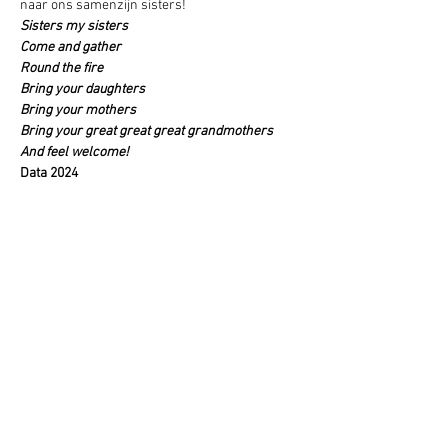
naar ons samenzijn sisters!
Sisters my sisters
Come and gather
Round the fire
Bring your daughters
Bring your mothers
Bring your great great great grandmothers
And feel welcome!
Data 2024
Zaterdag 10 februari 
Zaterdag 23 maart
Zaterdag 18 mei 
Zaterdag 13 juli 
Zaterdag 14 september
Zaterdag 26 oktober 
Zaterdag 7 december  
Deel dit evenement