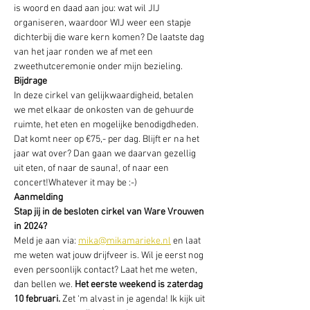
is woord en daad aan jou: wat wil JIJ 
organiseren, waardoor WIJ weer een stapje 
dichterbij die ware kern komen? De laatste dag 
van het jaar ronden we af met een 
zweethutceremonie onder mijn bezieling.
Bijdrage
In deze cirkel van gelijkwaardigheid, betalen 
we met elkaar de onkosten van de gehuurde 
ruimte, het eten en mogelijke benodigdheden. 
Dat komt neer op €75,- per dag. Blijft er na het 
jaar wat over? Dan gaan we daarvan gezellig 
uit eten, of naar de sauna!, of naar een 
concert!Whatever it may be :-)
Aanmelding
Stap jij in de besloten cirkel van Ware Vrouwen 
in 2024? 
Meld je aan via: 
mika@mikamarieke.nl
 en laat 
me weten wat jouw drijfveer is. Wil je eerst nog 
even persoonlijk contact? Laat het me weten, 
dan bellen we. 
Het eerste weekend is zaterdag 
10 februari.
 Zet ‘m alvast in je agenda! Ik kijk uit 