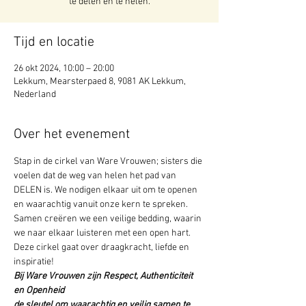
te delen en te helen.
Tijd en locatie
26 okt 2024, 10:00 – 20:00
Lekkum, Mearsterpaed 8, 9081 AK Lekkum,
Nederland
Over het evenement
Stap in de cirkel van Ware Vrouwen; sisters die 
voelen dat de weg van helen het pad van 
DELEN is. We nodigen elkaar uit om te openen 
en waarachtig vanuit onze kern te spreken. 
Samen creëren we een veilige bedding, waarin 
we naar elkaar luisteren met een open hart. 
Deze cirkel gaat over draagkracht, liefde en 
inspiratie!
Bij Ware Vrouwen zijn Respect, Authenticiteit 
en Openheid 

de sleutel om waarachtig en veilig samen te 