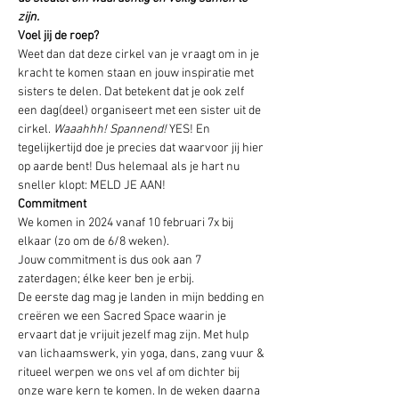
zijn.
Voel jij de roep?
Weet dan dat deze cirkel van je vraagt om in je 
kracht te komen staan en jouw inspiratie met 
sisters te delen. Dat betekent dat je ook zelf 
een dag(deel) organiseert met een sister uit de 
cirkel. 
Waaahhh! Spannend!
 YES! En 
tegelijkertijd doe je precies dat waarvoor jij hier 
op aarde bent! Dus helemaal als je hart nu 
sneller klopt: MELD JE AAN!
Commitment
We komen in 2024 vanaf 10 februari 7x bij 
elkaar (zo om de 6/8 weken). 

Jouw commitment is dus ook aan 7 
zaterdagen; élke keer ben je erbij.
De eerste dag mag je landen in mijn bedding en 
creëren we een Sacred Space waarin je 
ervaart dat je vrijuit jezelf mag zijn. Met hulp 
van lichaamswerk, yin yoga, dans, zang vuur & 
ritueel werpen we ons vel af om dichter bij 
onze ware kern te komen. In de weken daarna 