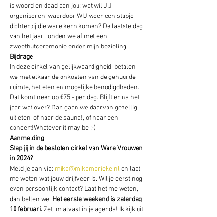
is woord en daad aan jou: wat wil JIJ 
organiseren, waardoor WIJ weer een stapje 
dichterbij die ware kern komen? De laatste dag 
van het jaar ronden we af met een 
zweethutceremonie onder mijn bezieling.
Bijdrage
In deze cirkel van gelijkwaardigheid, betalen 
we met elkaar de onkosten van de gehuurde 
ruimte, het eten en mogelijke benodigdheden. 
Dat komt neer op €75,- per dag. Blijft er na het 
jaar wat over? Dan gaan we daarvan gezellig 
uit eten, of naar de sauna!, of naar een 
concert!Whatever it may be :-)
Aanmelding
Stap jij in de besloten cirkel van Ware Vrouwen 
in 2024? 
Meld je aan via: 
mika@mikamarieke.nl
 en laat 
me weten wat jouw drijfveer is. Wil je eerst nog 
even persoonlijk contact? Laat het me weten, 
dan bellen we. 
Het eerste weekend is zaterdag 
10 februari.
 Zet ‘m alvast in je agenda! Ik kijk uit 