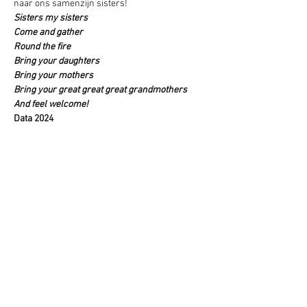
naar ons samenzijn sisters!
Sisters my sisters
Come and gather
Round the fire
Bring your daughters
Bring your mothers
Bring your great great great grandmothers
And feel welcome!
Data 2024
Zaterdag 10 februari 
Zaterdag 23 maart
Zaterdag 18 mei 
Zaterdag 13 juli 
Zaterdag 14 september
Zaterdag 26 oktober 
Zaterdag 7 december  
Deel dit evenement