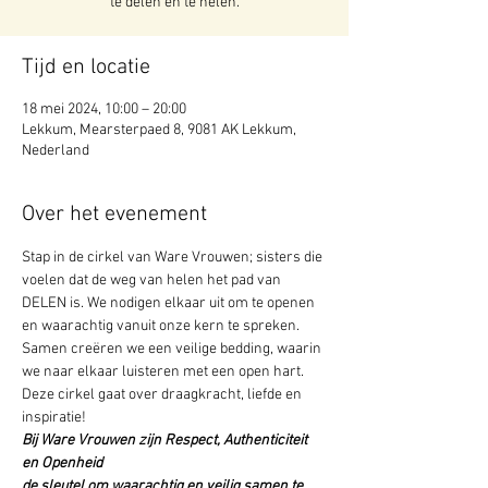
te delen en te helen.
Tijd en locatie
18 mei 2024, 10:00 – 20:00
Lekkum, Mearsterpaed 8, 9081 AK Lekkum,
Nederland
Over het evenement
Stap in de cirkel van Ware Vrouwen; sisters die 
voelen dat de weg van helen het pad van 
DELEN is. We nodigen elkaar uit om te openen 
en waarachtig vanuit onze kern te spreken. 
Samen creëren we een veilige bedding, waarin 
we naar elkaar luisteren met een open hart. 
Deze cirkel gaat over draagkracht, liefde en 
inspiratie!
Bij Ware Vrouwen zijn Respect, Authenticiteit 
en Openheid 

de sleutel om waarachtig en veilig samen te 