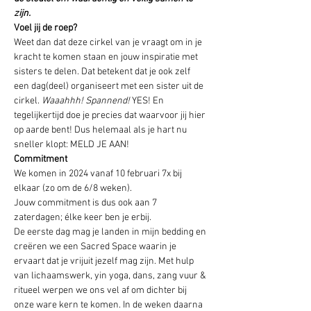
zijn.
Voel jij de roep?
Weet dan dat deze cirkel van je vraagt om in je 
kracht te komen staan en jouw inspiratie met 
sisters te delen. Dat betekent dat je ook zelf 
een dag(deel) organiseert met een sister uit de 
cirkel. 
Waaahhh! Spannend!
 YES! En 
tegelijkertijd doe je precies dat waarvoor jij hier 
op aarde bent! Dus helemaal als je hart nu 
sneller klopt: MELD JE AAN!
Commitment
We komen in 2024 vanaf 10 februari 7x bij 
elkaar (zo om de 6/8 weken). 

Jouw commitment is dus ook aan 7 
zaterdagen; élke keer ben je erbij.
De eerste dag mag je landen in mijn bedding en 
creëren we een Sacred Space waarin je 
ervaart dat je vrijuit jezelf mag zijn. Met hulp 
van lichaamswerk, yin yoga, dans, zang vuur & 
ritueel werpen we ons vel af om dichter bij 
onze ware kern te komen. In de weken daarna 