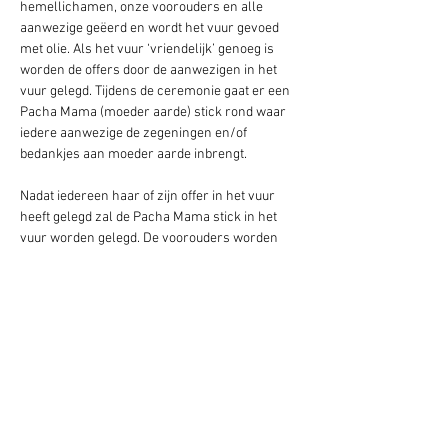
hemellichamen, onze voorouders en alle 
aanwezige geëerd en wordt het vuur gevoed 
met olie. Als het vuur ‘vriendelijk’ genoeg is 
worden de offers door de aanwezigen in het 
vuur gelegd. Tijdens de ceremonie gaat er een 
Pacha Mama (moeder aarde) stick rond waar 
iedere aanwezige de zegeningen en/of 
bedankjes aan moeder aarde inbrengt.   
Nadat iedereen haar of zijn offer in het vuur 
heeft gelegd zal de Pacha Mama stick in het 
vuur worden gelegd. De voorouders worden 
uitgenodigd om zich te komen warmen aan het 
vuur. Daarna wordt de heilige ruimte gesloten.
Door: Mika, Sarah of Marilou 
Kosten:  vrijwillige bijdrage 
Wanneer:  bij volle maan, ’s avonds om 19:30
Graag vooraf aanmelden via: 
Hipsy Pacha 
Mama