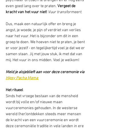
psychiater of coach te brengen en er nog eens 
even goed lang over te praten. 
Vergeet de 
kracht van het vuur niet!
Vuur transformeert.
Dus, maak een natuurlijk offer en breng je 
angst, je woede, je pijn of verdriet van verlies 
naar het vuur. Het is bijzonder om dit in een 
groep te doen. We hoeven niet te praten, je bent 
er voor jezelf - en tegelijkertijd voel je dat we er 
samen staan. Jij met jouw stuk, ik met dat van 
mij. Het vuur in ons midden. Voel je welkom!  
Meld je alsjeblieft aan voor deze ceremonie via 
Hipsy Pacha Mama 
Het ritueel 
Sinds het vroege bestaan van de mensheid 
wordt bij volle en/of nieuwe maan 
vuurceremonies gehouden. In de westerse 
wereld (her)ontdekken steeds meer mensen 
de kracht van een vuurceremonie en wordt 
deze ceremoniële traditie in vele landen in ere 