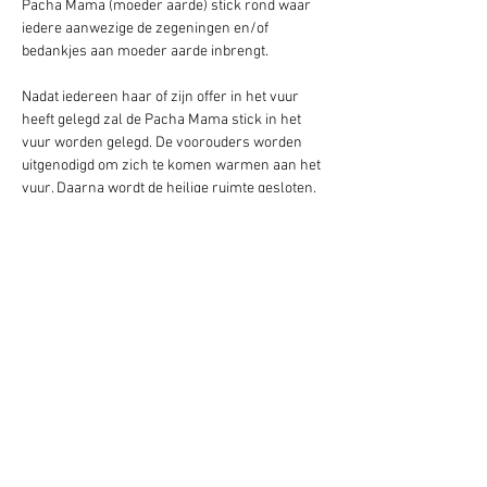
Pacha Mama (moeder aarde) stick rond waar 
iedere aanwezige de zegeningen en/of 
bedankjes aan moeder aarde inbrengt.   
Nadat iedereen haar of zijn offer in het vuur 
heeft gelegd zal de Pacha Mama stick in het 
vuur worden gelegd. De voorouders worden 
uitgenodigd om zich te komen warmen aan het 
vuur. Daarna wordt de heilige ruimte gesloten.
Door: Sarah
Kosten:  vrijwillige bijdrage 
Wanneer:  bij volle maan, ’s avonds om 19:30
Graag vooraf aanmelden via: 
info@centrumpachamama.com
Deel dit evenement