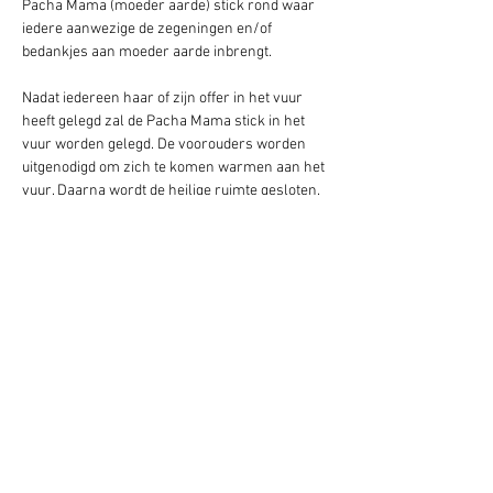
Pacha Mama (moeder aarde) stick rond waar 
iedere aanwezige de zegeningen en/of 
bedankjes aan moeder aarde inbrengt.   
Nadat iedereen haar of zijn offer in het vuur 
heeft gelegd zal de Pacha Mama stick in het 
vuur worden gelegd. De voorouders worden 
uitgenodigd om zich te komen warmen aan het 
vuur. Daarna wordt de heilige ruimte gesloten.
Door: Marilou
Kosten:  vrijwillige bijdrage 
Wanneer:  bij volle maan, ’s avonds om 19:30
Graag vooraf aanmelden via: 
mail@marilousavita.nl
Deel dit evenement