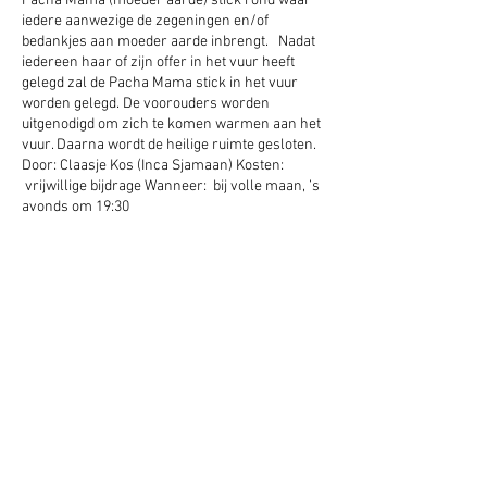
Pacha Mama (moeder aarde) stick rond waar
iedere aanwezige de zegeningen en/of
bedankjes aan moeder aarde inbrengt. Nadat
iedereen haar of zijn offer in het vuur heeft
gelegd zal de Pacha Mama stick in het vuur
worden gelegd. De voorouders worden
uitgenodigd om zich te komen warmen aan het
vuur. Daarna wordt de heilige ruimte gesloten.
Door: Claasje Kos (Inca Sjamaan) Kosten:
vrijwillige bijdrage Wanneer: bij volle maan, ’s
avonds om 19:30
Deel dit evenement
Schrijf je hier in voor onze nieuwsbrief