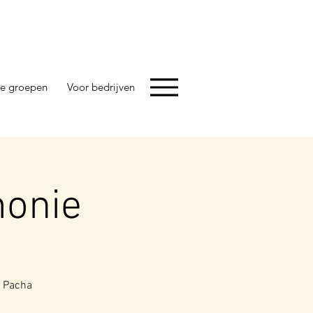
e groepen
Voor bedrijven
monie
m Pacha