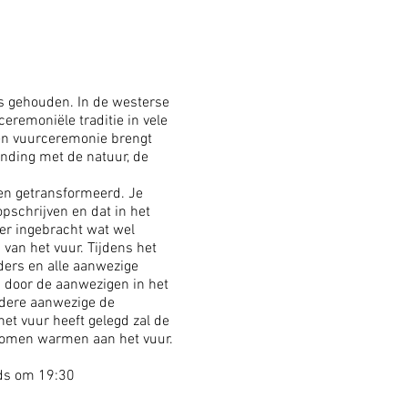
s gehouden. In de westerse
remoniële traditie in vele
Een vuurceremonie brengt
inding met de natuur, de
den getransformeerd. Je
opschrijven en dat in het
 er ingebracht wat wel
van het vuur. Tijdens het
ers en alle aanwezige
s door de aanwezigen in het
edere aanwezige de
et vuur heeft gelegd zal de
komen warmen aan het vuur.
nds om 19:30