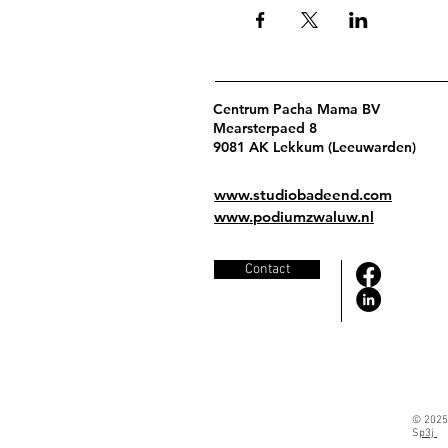
Centrum Pacha Mama BV
Mearsterpaed 8
9081 AK Lekkum (Leeuwarden)
www.studiobadeend.com
www.podiumzwaluw.nl
Contact
© 2025
S
p3j