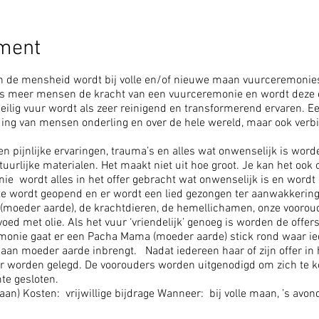
ement
n de mensheid wordt bij volle en/of nieuwe maan vuurceremonie
s meer mensen de kracht van een vuurceremonie en wordt deze ce
heilig vuur wordt als zeer reinigend en transformerend ervaren. 
ding van mensen onderling en over de hele wereld, maar ook verb
 pijnlijke ervaringen, trauma’s en alles wat onwenselijk is wor
uurlijke materialen. Het maakt niet uit hoe groot. Je kan het ook 
ie wordt alles in het offer gebracht wat onwenselijk is en wordt
mte wordt geopend en er wordt een lied gezongen ter aanwakkering 
oeder aarde), de krachtdieren, de hemellichamen, onze vooroud
oed met olie. Als het vuur ‘vriendelijk’ genoeg is worden de offer
emonie gaat er een Pacha Mama (moeder aarde) stick rond waar i
an moeder aarde inbrengt. Nadat iedereen haar of zijn offer in h
ur worden gelegd. De voorouders worden uitgenodigd om zich te 
te gesloten.
aan) Kosten: vrijwillige bijdrage Wanneer: bij volle maan, ’s avo