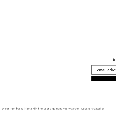
i
 by centrum Pacha Mama
klik hier voor algemene voorwaarden
website created by