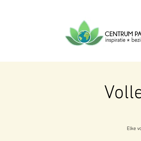
CENTRUM
PACHA
MAMA
Centrum voor inspiratie, b
creatie.
Voll
Elke v