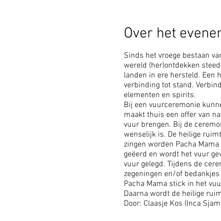
Over het even
Sinds het vroege bestaan va
wereld (her)ontdekken steed
landen in ere hersteld. Een 
verbinding tot stand. Verbin
elementen en spirits.
Bij een vuurceremonie kunnen
maakt thuis een offer van nat
vuur brengen. Bij de ceremon
wenselijk is. De heilige rui
zingen worden Pacha Mama (m
geëerd en wordt het vuur gev
vuur gelegd. Tijdens de cer
zegeningen en/of bedankjes a
Pacha Mama stick in het vu
Daarna wordt de heilige ruim
Door: Claasje Kos (Inca Sjam