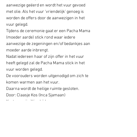
aanwezige geëerd en wordt het vuur gevoed 
met olie. Als het vuur ‘vriendelijk’ genoeg is 
worden de offers door de aanwezigen in het 
vuur gelegd.

Tijdens de ceremonie gaat er een Pacha Mama 
(moeder aarde) stick rond waar iedere 
aanwezige de zegeningen en/of bedankjes aan 
moeder aarde inbrengt.  

Nadat iedereen haar of zijn offer in het vuur 
heeft gelegd zal de Pacha Mama stick in het 
vuur worden gelegd.

De voorouders worden uitgenodigd om zich te 
komen warmen aan het vuur.

Daarna wordt de heilige ruimte gesloten.
Door: Claasje Kos (Inca Sjamaan)

Kosten:  vrijwillige bijdrage

Wanneer:  bij volle maan, ’s avonds om 19:30