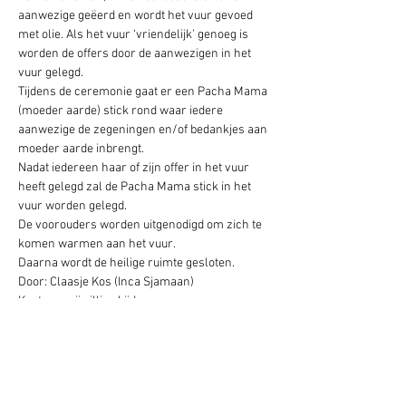
aanwezige geëerd en wordt het vuur gevoed 
met olie. Als het vuur ‘vriendelijk’ genoeg is 
worden de offers door de aanwezigen in het 
vuur gelegd.

Tijdens de ceremonie gaat er een Pacha Mama 
(moeder aarde) stick rond waar iedere 
aanwezige de zegeningen en/of bedankjes aan 
moeder aarde inbrengt.  

Nadat iedereen haar of zijn offer in het vuur 
heeft gelegd zal de Pacha Mama stick in het 
vuur worden gelegd.

De voorouders worden uitgenodigd om zich te 
komen warmen aan het vuur.

Daarna wordt de heilige ruimte gesloten.
Door: Claasje Kos (Inca Sjamaan)

Kosten:  vrijwillige bijdrage

Wanneer:  bij volle maan, ’s avonds om 19:30