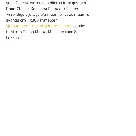
vuur. Daarna wordt de heilige ruimte gesloten.
Door: Claasje Kos (Inca Sjamaan) Kosten:
vrijwillige bijdrage Wanneer: bij volle maan, ’s
avonds om 19:30 Aanmelden:
sjamanismefriesland@hotmail.com
Locatie:
Centrum Pacha Mama, Mearsterpaed 8,
Lekkum
Deel dit evenement
Schrijf je hier in voor onze nieuwsbrief
Schrijf je in