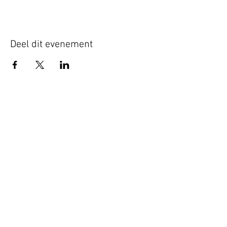
Deel dit evenement
Schrijf je hier in voor onze nieuwsbrief
Schrijf je in
www.studiobadeend.com
www.podiumzwaluw.nl