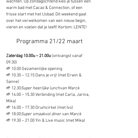
wachten. Op zondagochtend kies je tussen een 
warm bad met Cacao & Connection, of een 
frisse start met het IJsbad. Dit weekend gaat 
over het verwelkomen van een nieuw begin, 
vieren en voelen dat je leeft! Kortom: LENTE!   
Programma 21/22 maart
Zaterdag 10.00u – 21.00u 
(ontvangst vanaf 
09.30)
🌱 10.00 Gezamenlijke opening
🌱 10.30 – 12.15 Dans je vrij! (met Erwin & 
Sanne)
🌱 12.30
Super heerlijke lunchvan Marck
🌱 14.00 – 15.30 Verbinding (met Carla, Jarina, 
Mika)
🌱 16.00 – 17.30 Drumcirkel (met Ivo)
🌱 18.00
Super smaakvol diner van Marck
🌱 19.30 – 21.00 Yin & Live music (met Mika)