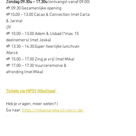
Zondag 09.30u – 17.30u 
(ontvangst vanaf 09.00) 
🌱 09.30
Gezamenlijke opening 
🌱10
.
00 – 13.00 Cacao & Connection (met Carla 
& Jarina)
Of:
🌱 10.00 – 13.00 Adem & IJsbad (*max. 15 
deelnemers) (met Joska)
🌱 13.30 – 14.30
Super heerlijke lunchvan 
Marck
🌱 15.00 – 17.00 Zing je vrij! (met Mika)
🌱 17.00 – 17.30 Vuurceremonie & 
afronding (met Mika)
Tickets via HIPSY MikaYoga! 
Heb je vragen, meer weten? |
Ga naar: 
https://mikamarieke.nl/vierrr-de-
lente/
Of bel me: 06 - 20 17 47 30 