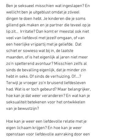
Ben je seksueel misschien wat ingeslapen? En 
wellicht ben je uitgeblust omdat je zóveel 
dingen te doen hebt. Je kinderen die je soms 
gillend gek maken en je partner die teveel op je 
lip zit…  Irritatie? Dan komt er meestal ook niet 
veel van liefdevol met jezelf omgaan, of van 
een heerlijke vrijpartij met je geliefde.  Dat 
schiet er sowieso wat bij in, de laatste 
maanden, of is het eigenlijk al jaren niet meer 
zo’n spetterend avontuur? Misschien zelfs al 
sinds de bevalling eigenlijk, dat je minder zin 
hebt in seks. Of sinds de verhuizing. Of….? 
Terwijl je vroeger zo’n bruisend liefdesleven 
had. Wat is er toch gebeurd? Maar belangrijker, 
hoe kan je dat weer veranderen? En wat kan je 
seksualiteit betekenen voor het ontwikkelen 
van je bewustzijn?
Hoe kan je weer een liefdevolle relatie met je 
eigen lichaam krijgen? En hoe kan je weer 
openstaan voor liefdevolle aanraking door een 