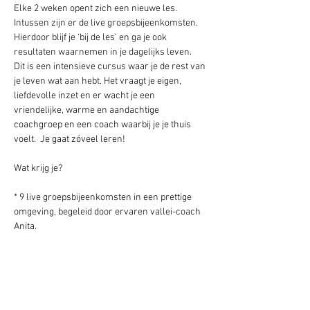
Elke 2 weken opent zich een nieuwe les. 
Intussen zijn er de live groepsbijeenkomsten.  
Hierdoor blijf je ‘bij de les’ en ga je ook 
resultaten waarnemen in je dagelijks leven.
Dit is een intensieve cursus waar je de rest van 
je leven wat aan hebt. Het vraagt je eigen, 
liefdevolle inzet en er wacht je een 
vriendelijke, warme en aandachtige 
coachgroep en een coach waarbij je je thuis 
voelt.  Je gaat zóveel leren!
* 9 live groepsbijeenkomsten in een prettige 
omgeving, begeleid door ervaren vallei-coach 
Anita.
* Minimaal 4 individuele coachingssessies 
online, meer indien gewenst.
* Elke maandagochtend online Chi kungles.
* Het altijd toegankelijke lesmateriaal van 
Vallei-orgasme.