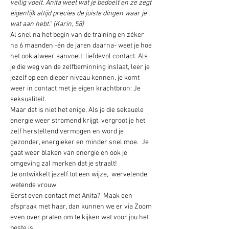
veilig voelt. Anita weet wat je bedoelt en ze zegt 
eigenlijk altijd precies de juiste dingen waar je 
wat aan hebt.” (Karin, 58)
Al snel na het begin van de training en zéker 
na 6 maanden -én de jaren daarna- weet je hoe 
het ook alweer aanvoelt: liefdevol contact. Als 
je die weg van de zelfbeminning inslaat, leer je 
jezelf op een dieper niveau kennen, je komt 
weer in contact met je eigen krachtbron: Je 
seksualiteit.
Maar dat is niet het enige. Als je die seksuele 
energie weer stromend krijgt, vergroot je het 
zelf herstellend vermogen en word je 
gezonder, energieker en minder snel moe.  Je 
gaat weer blaken van energie en ook je 
omgeving zal merken dat je straalt!
Je ontwikkelt jezelf tot een wijze,  wervelende, 
wetende vrouw. 
Eerst even contact met Anita?  Maak een 
afspraak met haar, dan kunnen we er via Zoom 
even over praten om te kijken wat voor jou het 
beste is.