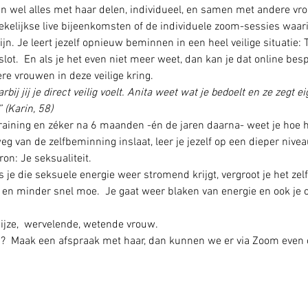
n wel alles met haar delen, individueel, en samen met andere vro
-wekelijkse live bijeenkomsten of de individuele zoom-sessies waari
n. Je leert jezelf opnieuw beminnen in een heel veilige situatie: Th
lot.  En als je het even niet meer weet, dan kan je dat online bes
e vrouwen in deze veilige kring.
ij jij je direct veilig voelt. Anita weet wat je bedoelt en ze zegt eig
 (Karin, 58)
training en zéker na 6 maanden -én de jaren daarna- weet je hoe h
 weg van de zelfbeminning inslaat, leer je jezelf op een dieper nive
on: Je seksualiteit.
ls je die seksuele energie weer stromend krijgt, vergroot je het ze
 en minder snel moe.  Je gaat weer blaken van energie en ook je 
wijze,  wervelende, wetende vrouw. 
a?  Maak een afspraak met haar, dan kunnen we er via Zoom even o