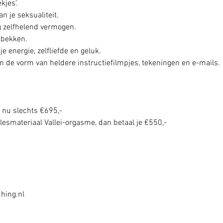
kjes’.
n je seksualiteit.
g zelfhelend vermogen.
e bekken.
e energie, zelfliefde en geluk.
in de vorm van heldere instructiefilmpjes, tekeningen en e-mails.
e nu slechts €695,-
t lesmateriaal Vallei-orgasme, dan betaal je €550,-
hing.nl