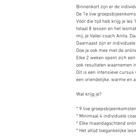
Binnenkort zijn er de indivi
De 1e live groepsbijeenkomst
Vóór die tijd heb krijg je les
totaal 8 lessen en het lesmate
mij, je Vallei-coach Anita. D
Daarnaast zijn er individuel
Doe je ook mee met de onlin
Elke 2 weken opent zich een n
ook resultaten waarnemen in 
Dit is een intensieve cursus w
een vriendelijke, warme en a
* 9 live groepsbijeenkomsten
* Minimaal 4 individuele coa
* Elke maandagochtend onlin
* Het altijd toegankelijke le