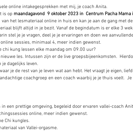
duele online intakegesprekken met mij, je coach Anita.
 is op 
maandagavond  9 oktober 2023 in  Centrum Pacha Mama 
 1 van het lesmateriaal online in huis en kan je aan de gang met de 
riaal blijft altijd in je bezit. Vanaf de begindatum is er elke 3 wek
aarin stel je je vragen, deel je je ervaringen en doen we aanvullen
e online sessies, minimaal 4, meer indien gewenst.
e chi kung lessen elke maandag om 09.00 uur?
ieuwe les. Intussen zijn er de live groepsbijeenkomsten.  Hierdoor b
je dagelijks leven.
aar je de rest van je leven wat aan hebt. Het vraagt je eigen, liefd
andachtige coachgroep en een coach waarbij je je thuis voelt.  Je 
 in een prettige omgeving, begeleid door ervaren vallei-coach Anit
chingssessies online, meer indien gewenst.
e Chi kungles.
smateriaal van Vallei-orgasme.