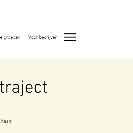
e groepen
Voor bedrijven
traject
e heen