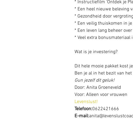
* Instructiefilm ‘Ontdek je Ple
* Een heel nieuwe beleving va
* Gezondheid door vergrotin
* Een veilig thuiskomen in j
* Een leven lang beheer over j
* Veel extra bonusmateriaal 
Dit hele mooie pakket kost j
Ben je al in het bezit van he
Gun jezelf dit geluk!
Door: Anita Groeneveld
Voor: Alleen voor vrouwen
Levenslust!
Telefoon:
0622421666
E-mail:
anita@levenslustcoac