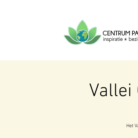
CENTRUM
PACHA
MAMA
Centrum voor inspiratie, b
creatie.
Vallei
Het V