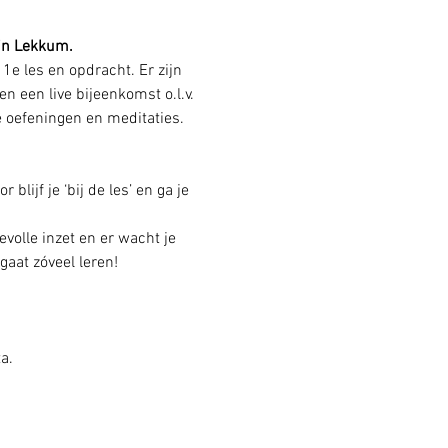
in Lekkum.
1e les en opdracht. Er zijn  
en een live bijeenkomst o.l.v. 
de oefeningen en meditaties.
lijf je ‘bij de les’ en ga je 
evolle inzet en er wacht je 
gaat zóveel leren!
a.