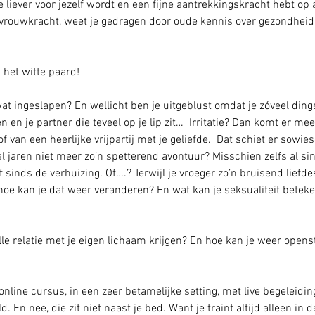
 liever voor jezelf wordt en een fijne aantrekkingskracht hebt op 
rouwkracht, weet je gedragen door oude kennis over gezondheid, e
t ingeslapen? En wellicht ben je uitgeblust omdat je zóveel ding
 en je partner die teveel op je lip zit…  Irritatie? Dan komt er mee
f van een heerlijke vrijpartij met je geliefde.  Dat schiet er sowieso
al jaren niet meer zo’n spetterend avontuur? Misschien zelfs al sind
f sinds de verhuizing. Of….? Terwijl je vroeger zo’n bruisend liefde
hoe kan je dat weer veranderen? En wat kan je seksualiteit betek
le relatie met je eigen lichaam krijgen? En hoe kan je weer openst
 online cursus, in een zeer betamelijke setting, met live begeleidi
 En nee, die zit niet naast je bed. Want je traint altijd alleen in de