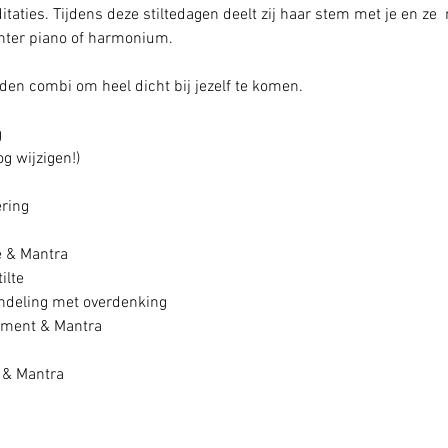
taties. Tijdens deze stiltedagen deelt zij haar stem met je en ze 
chter piano of harmonium. 
den combi om heel dicht bij jezelf te komen.  
 
g wijzigen!) 
ering
e & Mantra
ilte 
ndeling met overdenking
oment & Mantra 
 & Mantra 