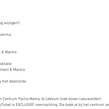
g wijzigen!) 
gramma
e & Mantra
ditatie
oment & Mantra 
g met deelronde 
 in Centrum Pacha Mama, te Lekkum (vlak boven Leeuwarden).
syTicket is EXCLUSIEF overnachting. Die boek je bij het centrum ze