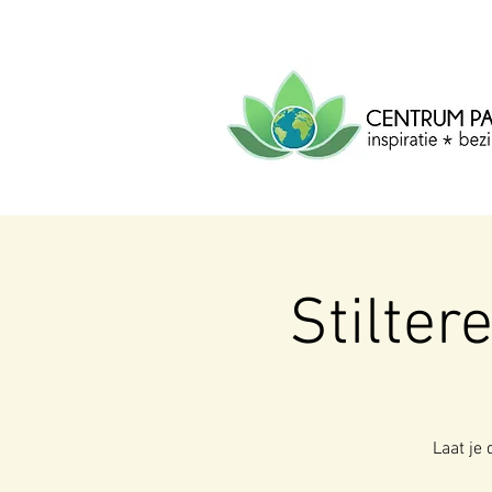
CENTRUM
PACHA
MAMA
Centrum voor inspiratie, b
creatie.
Stilter
Laat je