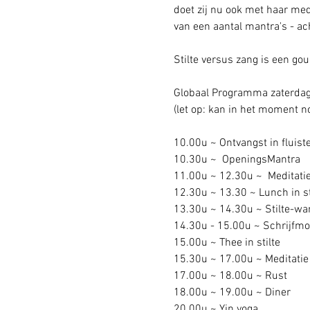
doet zij nu ook met haar medi
van een aantal mantra's - a
Stilte versus zang is een gou
Globaal Programma zaterdag
(let op: kan in het moment no
10.00u ~ Ontvangst in fluist
10.30u ~  OpeningsMantra
11.00u ~ 12.30u ~  Meditati
12.30u ~ 13.30 ~ Lunch in st
13.30u ~ 14.30u ~ Stilte-wa
14.30u - 15.00u ~ Schrijfm
15.00u ~ Thee in stilte 
15.30u ~ 17.00u ~ Meditatie
17.00u ~ 18.00u ~ Rust 
18.00u ~ 19.00u ~ Diner 
20.00u ~ Yin yoga 