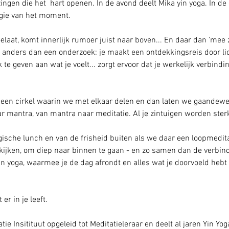
 zingen die het  hart openen. In de avond deelt Mika yin yoga. In d
rgie van het moment.  
elaat, komt innerlijk rumoer juist naar boven... En daar dan 'mee zi
ets anders dan een onderzoek: je maakt een ontdekkingsreis door 
e geven aan wat je voelt... zorgt ervoor dat je werkelijk verbindi
een cirkel waarin we met elkaar delen en dan laten we gaandeweg
r mantra, van mantra naar meditatie. Al je zintuigen worden sterk
ogische lunch en van de frisheid buiten als we daar een loopmedita
kijken, om diep naar binnen te gaan - en zo samen dan de verbind
yin yoga, waarmee je de dag afrondt en alles wat je doorvoeld hebt
er in je leeft. 
tie Insitituut opgeleid tot Meditatieleraar en deelt al jaren Yin Yog