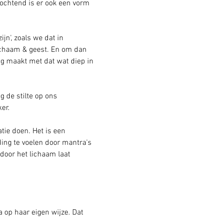
e ochtend is er ook een vorm 
jn', zoals we dat in 
lichaam & geest. En om dan 
ng maakt met dat wat diep in 
 de stilte op ons 
er. 
tie doen. Het is een 
ing te voelen door mantra's 
 door het lichaam laat 
a op haar eigen wijze. Dat 