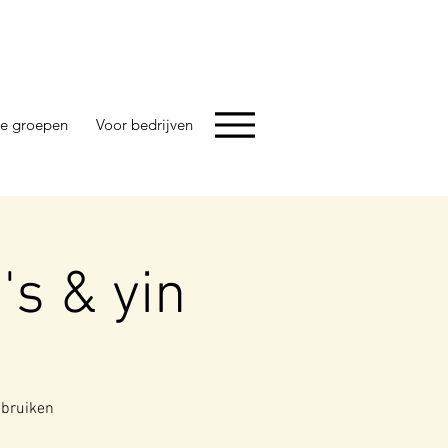
e groepen
Voor bedrijven
's & yin
ebruiken