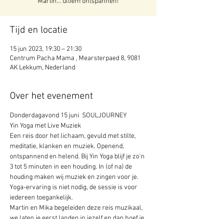
Martin... ultiem ontspannen!
Tijd en locatie
15 jun 2023, 19:30 – 21:30
Centrum Pacha Mama , Mearsterpaed 8, 9081
AK Lekkum, Nederland
Over het evenement
Donderdagavond 15 juni  SOULJOURNEY  
Yin Yoga met Live Muziek 
Een reis door het lichaam, gevuld met stilte, 
meditatie, klanken en muziek. Openend, 
ontspannend en helend. Bij Yin Yoga blijf je zo'n 
3 tot 5 minuten in een houding. In (of na) de 
houding maken wij muziek en zingen voor je. 
Yoga-ervaring is niet nodig, de sessie is voor 
iedereen toegankelijk. 
Martin en Mika begeleiden deze reis muzikaal, 
we laten je eerst landen in jezelf en dan hoef je 