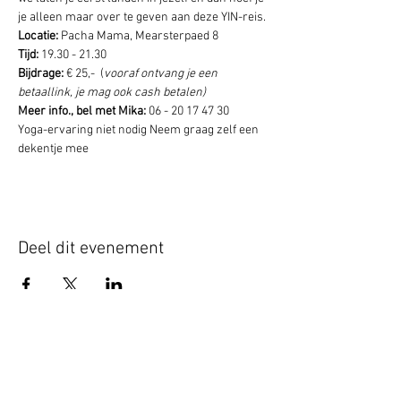
je alleen maar over te geven aan deze YIN-reis.
Locatie:
 Pacha Mama, Mearsterpaed 8 
Tijd: 
19.30 - 21.30
Bijdrage: 
€ 25,-  (
vooraf ontvang je een 
betaallink, je mag ook cash betalen) 
Meer info., bel met Mika: 
06 - 20 17 47 30 
Yoga-ervaring niet nodig Neem graag zelf een 
dekentje mee
Deel dit evenement
Schrijf je hier in voor onze nieuwsbrief