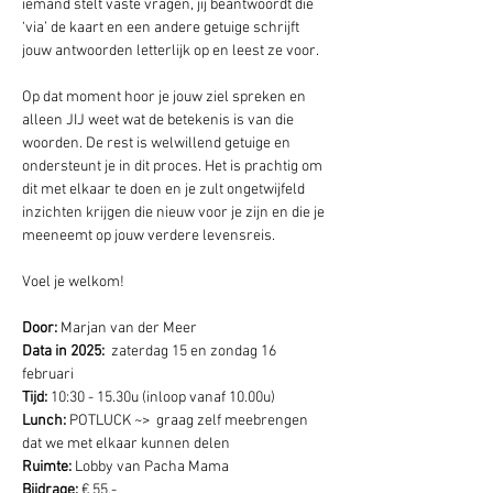
iemand stelt vaste vragen, jij beantwoordt die 
‘via’ de kaart en een andere getuige schrijft 
jouw antwoorden letterlijk op en leest ze voor.
Op dat moment hoor je jouw ziel spreken en 
alleen JIJ weet wat de betekenis is van die 
woorden. De rest is welwillend getuige en 
ondersteunt je in dit proces. Het is prachtig om 
dit met elkaar te doen en je zult ongetwijfeld 
inzichten krijgen die nieuw voor je zijn en die je 
meeneemt op jouw verdere levensreis. 
Voel je welkom! 
Door:
 Marjan van der Meer
Data in 2025:  
zaterdag 15 en zondag 16 
februari 
Tijd: 
10:30 - 15.30u (inloop vanaf 10.00u) 
Lunch: 
POTLUCK ~>  graag zelf meebrengen 
dat we met elkaar kunnen delen
Ruimte:
 Lobby van Pacha Mama
Bijdrage:
 € 55,- 