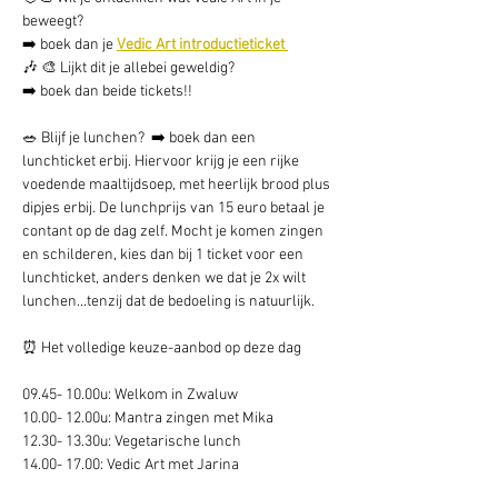
beweegt? 
➡️ boek dan je 
Vedic Art introductieticket 
🎶 🎨 Lijkt dit je allebei geweldig? 
➡️ boek dan beide tickets!!
🥗 Blijf je lunchen?  ➡️ boek dan een 
lunchticket erbij. Hiervoor krijg je een rijke 
voedende maaltijdsoep, met heerlijk brood plus 
dipjes erbij. De lunchprijs van 15 euro betaal je 
contant op de dag zelf. Mocht je komen zingen 
en schilderen, kies dan bij 1 ticket voor een 
lunchticket, anders denken we dat je 2x wilt 
lunchen...tenzij dat de bedoeling is natuurlijk.
⏰ Het volledige keuze-aanbod op deze dag
09.45- 10.00u: Welkom in Zwaluw 
10.00- 12.00u: Mantra zingen met Mika
12.30- 13.30u: Vegetarische lunch
14.00- 17.00: Vedic Art met Jarina