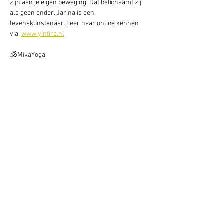
zijn aan je eigen beweging. Dat belichaamt zij 
als geen ander. Jarina is een 
levenskunstenaar. Leer haar online kennen 
via: 
www.yinfire.nl
🕉️MikaYoga
Naar binnenkeren gaat als vanzelf met de 
stem van Mika... Tijdens deze ochtend deelt zij 
in de haar mantra's, vanuit de stilte! Arriveer 
op een plek die je Thuis kunt noemen, daar 
waar het stil en vredig is. Leer haar online 
kennen via: 
www.mikamarieke.nl
Deel dit evenement