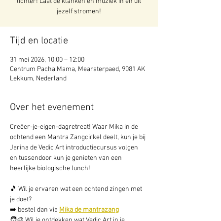
lichter! Laat de klanken en muziek in en uit
jezelf stromen!
Tijd en locatie
31 mei 2026, 10:00 – 12:00
Centrum Pacha Mama, Mearsterpaed, 9081 AK
Lekkum, Nederland
Over het evenement
Creëer-je-eigen-dagretreat! Waar Mika in de 
ochtend een Mantra Zangcirkel deelt, kun je bij 
Jarina de Vedic Art introductiecursus volgen 
en tussendoor kun je genieten van een 
heerlijke biologische lunch!
🎵 Wil je ervaren wat een ochtend zingen met 
je doet? 
➡️ bestel dan via 
Mika de mantrazang
🧑‍🎨 Wil je ontdekken wat Vedic Art in je 