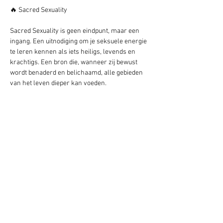
🔥 Sacred Sexuality
Sacred Sexuality is geen eindpunt, maar een 
ingang. Een uitnodiging om je seksuele energie 
te leren kennen als iets heiligs, levends en 
krachtigs. Een bron die, wanneer zij bewust 
wordt benaderd en belichaamd, alle gebieden 
van het leven dieper kan voeden.
Investering:
💸 Jouw plek in de workshop · € 59
Tickets via 
 HIPSY
Is de investering niet mogelijk voor je en wil je 
dolgraag meedoen, neem dan gerust contact 
met me op.
🤍 Veilig & Toegankelijk
Alles vindt plaats binnen duidelijke kaders 
van veiligheid, respect, consent en 
vertrouwelijkheid.