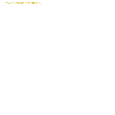
www.belindascholten.nl
Deel dit evenement
Schrijf je hier in voor onze nieuwsbrief
Schrijf je in
www.studiobadeend.com
www.podiumzwaluw.nl