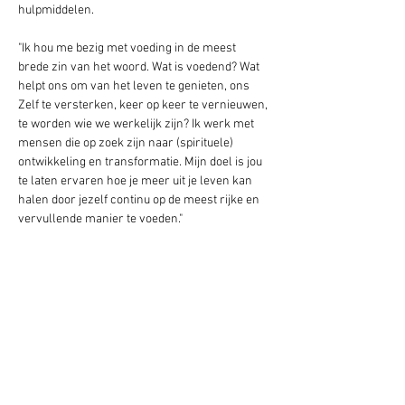
hulpmiddelen.
"Ik hou me bezig met voeding in de meest 
brede zin van het woord. Wat is voedend? Wat 
helpt ons om van het leven te genieten, ons 
Zelf te versterken, keer op keer te vernieuwen, 
te worden wie we werkelijk zijn? Ik werk met 
mensen die op zoek zijn naar (spirituele) 
ontwikkeling en transformatie. Mijn doel is jou 
te laten ervaren hoe je meer uit je leven kan 
halen door jezelf continu op de meest rijke en 
vervullende manier te voeden."
Wanneer
? Vrijdagavond 20 december 
Waar: 
Centrum Pacha Mama
Bijdrage: 
€45,- voor de groepshealing (je maakt 
je eigen reis, maar ligt met max. 6 mensen 
onder de PandoraStar.) 
Aanmelding: 
stuur een mailtje naar 
 mika@mikamarieke.nl
Meer info:
www.reneonstenk.NL