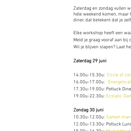
Zaterdag en zondag vullen 
héle weekend komen, maar het
diner, dat betekent dat je ze
Elke workshop heeft een waar
Meld je graag vooraf aan bij 
Wil je blijven slapen? Laa
Zaterdag 29 juni
14.00u-15.30u:
'Circle of co
16.00u-17.00u:
'Energetical
17.30u-19.00u: Potluck Dine
19.00u-22.30u:
Ecstatic Da
Zondag 30 juni
10.30u-12.00u:
Samen mantr
12.00u-13.30u: Potluck Lunc