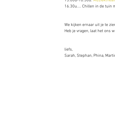
15.00u-16.30u:
Muziektheat
16.30u.... Chillen in de tuin
We kijken ernaar uit je te zie
Heb je vragen, laat het ons 
liefs,
Sarah, Stephan, Phina, Marti