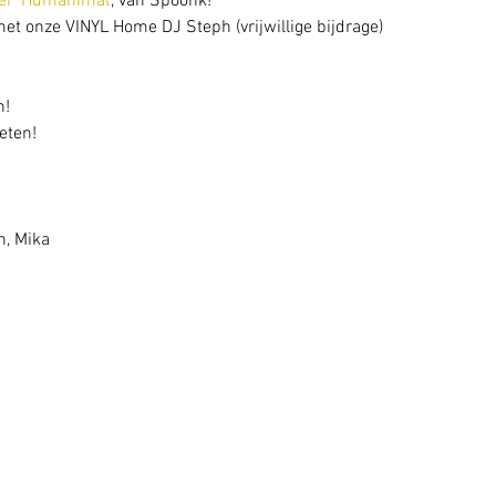
er 'Humanimal'
, van Spoonk!
 met onze VINYL Home DJ Steph (vrijwillige bijdrage)
n!
weten!
n, Mika