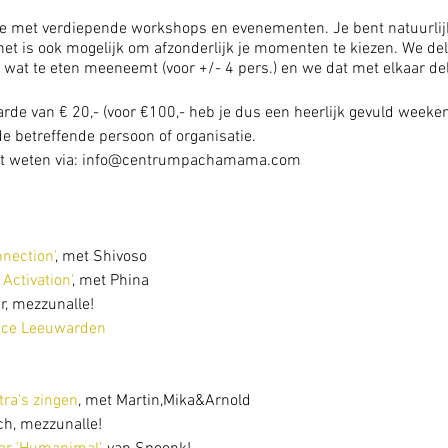
we met verdiepende workshops en evenementen. Je bent natuurli
 is ook mogelijk om afzonderlijk je momenten te kiezen. We dele
lf wat te eten meeneemt (voor +/- 4 pers.) en we dat met elkaar de
de van € 20,- (voor €100,- heb je dus een heerlijk gevuld weeke
de betreffende persoon of organisatie.
t het weten via: info@centrumpachamama.com
nnection'
, met Shivoso
 Activation'
, met Phina
r, mezzunalle!
nce Leeuwarden
a's zingen
, met Martin,Mika&Arnold
h, mezzunalle!