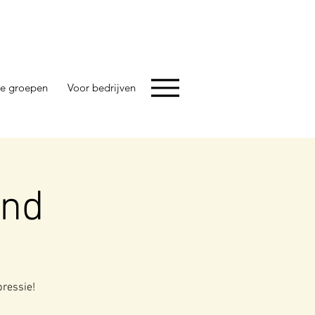
e groepen
Voor bedrijven
nd
pressie!