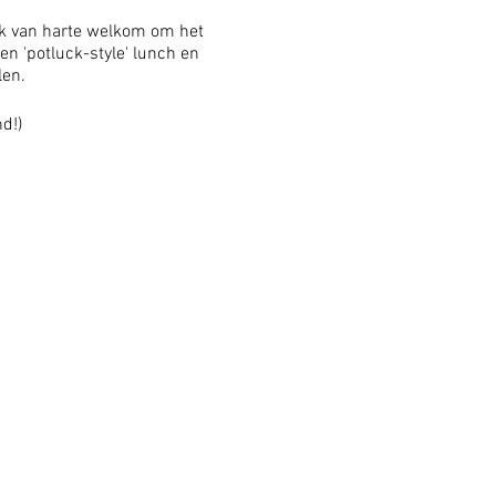
jk van harte welkom om het
n 'potluck-style' lunch en
len.
nd!)