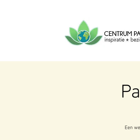
CENTRUM
PACHA
MAMA
Centrum voor inspiratie, b
creatie.
P
Een wee