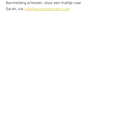
Aanmelding artiesten, stuur een mailtje naar 
Sarah, via: 
info@sarahsotemann.com
Deel dit evenement
Schrijf je hier in voor onze nieuwsbrief
Schrijf je in
www.studiobadeend.com