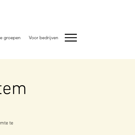
e groepen
Voor bedrijven
tem
imte te