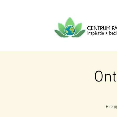
CENTRUM
PACHA
MAMA
Centrum voor inspiratie, b
creatie.
On
Heb ji