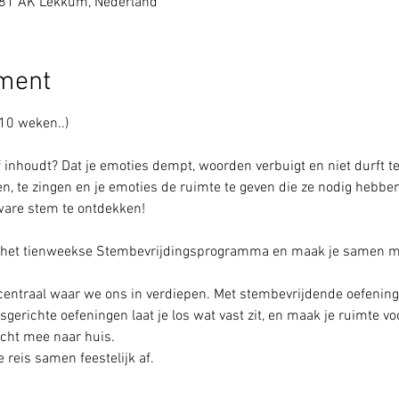
081 AK Lekkum, Nederland
ement
10 weken..)
elf inhoudt? Dat je emoties dempt, woorden verbuigt en niet durft te
en, te zingen en je emoties de ruimte te geven die ze nodig hebbe
 ware stem te ontdekken!
 het tienweekse Stembevrijdingsprogramma en maak je samen met
centraal waar we ons in verdiepen. Met stembevrijdende oefening
richte oefeningen laat je los wat vast zit, en maak je ruimte voo
acht mee naar huis.
reis samen feestelijk af.