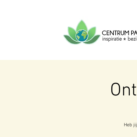
CENTRUM
PACHA
MAMA
Centrum voor inspiratie, b
creatie.
On
Heb ji