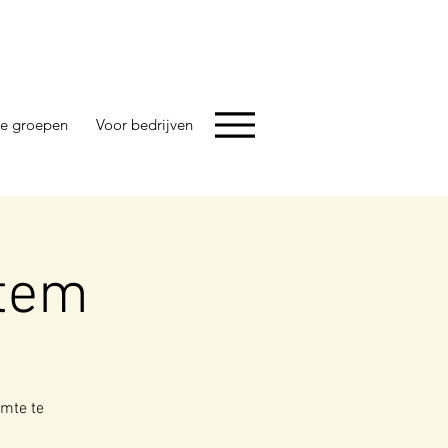
e groepen
Voor bedrijven
tem
imte te