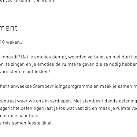
081 AK Lekkum, Nederland
ement
10 weken..)
elf inhoudt? Dat je emoties dempt, woorden verbuigt en niet durft te
en, te zingen en je emoties de ruimte te geven die ze nodig hebbe
 ware stem te ontdekken!
 het tienweekse Stembevrijdingsprogramma en maak je samen met
centraal waar we ons in verdiepen. Met stembevrijdende oefening
richte oefeningen laat je los wat vast zit, en maak je ruimte voo
acht mee naar huis.
reis samen feestelijk af.