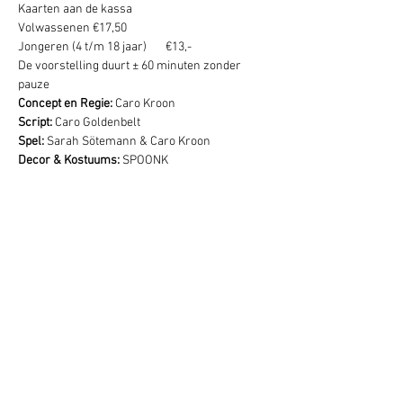
Kaarten aan de kassa
Volwassenen €17,50
Jongeren (4 t/m 18 jaar)       €13,-
De voorstelling duurt ± 60 minuten zonder 
pauze
Concept en Regie:
 Caro Kroon
Script:
 Caro Goldenbelt
Spel:
 Sarah Sötemann & Caro Kroon
Decor & Kostuums:
 SPOONK
Deel dit evenement
Schrijf je hier in voor onze nieuwsbrief