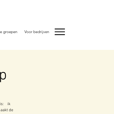
e groepen
Voor bedrijven
p
is: ik
maakt de