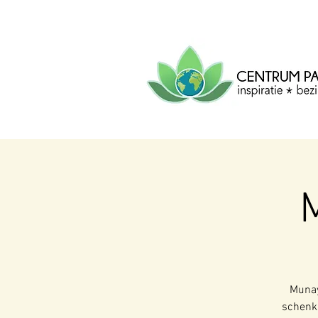
CENTRUM
PACHA
MAMA
Centrum voor inspiratie, b
creatie.
Munay
schenk 