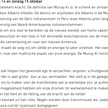
 14 en zondag 15 oktober 
etekent kracht. De definitie van Munay Ki is: ik schenk en ontvang
or Alberto Villoldo. De kennis en wijsheden die Alberto in de M
komstig van de Qero indianenstam in Peru waar Alberto jaren lang
komstig van Noord-Amerikaanse indianenstammen. 
taat om ons voor te bereiden op de nieuwe wereld, van homo sapi
ewustzijn en een fase in het versnelde evolutieproces van de me
de samenleving en naar een nieuwe dimensie.
 maakt de weg vrij om liefde en energie te laten stromen. Het nee
n, naar een mythische plaats van pure energie. De Munay Ki herste
.
e ook helpen het gewonde ego te verzachten, angsten, schuldgevoel
. Het is veel groter  dan je zou vermoeden. Het stelt je in de gele
rij te maken voor de manifestatie van je werkelijke zijn; je authen
de mogelijkheid hebben om onze dromen tot werkelijkheid te make
an het Hart en de Heling, van de kracht van de liefde!
 bestaat uit tien rites. Negen worden door transmissies als ‘zade
esa-carriër (sjamaan) doorgegeven.