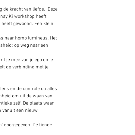
 de kracht van liefde.  Deze 
unay Ki workshop heeft 
 heeft gewoond. Een klein 
ens naar homo lumineus. Het 
nsheid; op weg naar een 
mt je mee van je ego en je 
lt de verbinding met je 
ens en de controle op alles 
genheid om uit de waan van 
tieke zelf. De plaats waar 
n vanuit een nieuw 
n’ doorgegeven. De tiende 