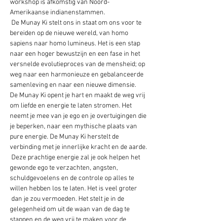
workshop is afkomstig van Noord-
Amerikaanse indianenstammen. 
 De Munay Ki stelt ons in staat om ons voor te 
bereiden op de nieuwe wereld, van homo 
sapiens naar homo lumineus. Het is een stap 
naar een hoger bewustzijn en een fase in het 
versnelde evolutieproces van de mensheid; op 
weg naar een harmonieuze en gebalanceerde 
samenleving en naar een nieuwe dimensie.
De Munay Ki opent je hart en maakt de weg vrij 
om liefde en energie te laten stromen. Het 
neemt je mee van je ego en je overtuigingen die 
je beperken, naar een mythische plaats van 
pure energie. De Munay Ki herstelt de 
verbinding met je innerlijke kracht en de aarde.
 Deze prachtige energie zal je ook helpen het 
gewonde ego te verzachten, angsten, 
schuldgevoelens en de controle op alles te 
willen hebben los te laten. Het is veel groter 
 dan je zou vermoeden. Het stelt je in de 
gelegenheid om uit de waan van de dag te 
stappen en de weg vrij te maken voor de 