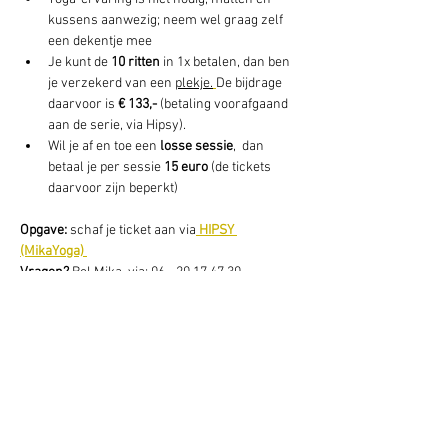
kussens aanwezig; neem wel graag zelf 
een dekentje mee
Je kunt de 
10 ritten 
in 1x betalen, dan ben 
je verzekerd van een 
plekje.
De bijdrage 
daarvoor is 
€ 133,- 
(betaling voorafgaand 
aan de serie, via Hipsy).
Wil je af en toe een 
losse sessie
,  dan 
betaal je per sessie 
15 euro
 (de tickets 
daarvoor zijn beperkt) 
Opgave: 
schaf je ticket aan via
HIPSY 
(MikaYoga) 
Vragen? 
Bel Mika, via: 06 - 20 17 47 30
Deel dit evenement