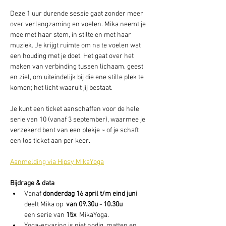
Deze 1 uur durende sessie gaat zonder meer 
over verlangzaming en voelen. Mika neemt je 
mee met haar stem, in stilte en met haar 
muziek. Je krijgt ruimte om na te voelen wat 
een houding met je doet. Het gaat over het 
maken van verbinding tussen lichaam, geest 
en ziel, om uiteindelijk bij die ene stille plek te 
komen; het licht waaruit jij bestaat.
Je kunt een ticket aanschaffen voor de hele 
serie van 10 (vanaf 3 september), waarmee je 
verzekerd bent van een plekje ~ of je schaft 
een los ticket aan per keer.
Aanmelding via Hipsy MikaYoga
Bijdrage & data
Vanaf 
donderdag 16 april t/m eind juni
deelt Mika op 
 van 09.30u - 10.30u
een serie van 
15x 
 MikaYoga. 
Yoga-ervaring is niet nodig, matten en 