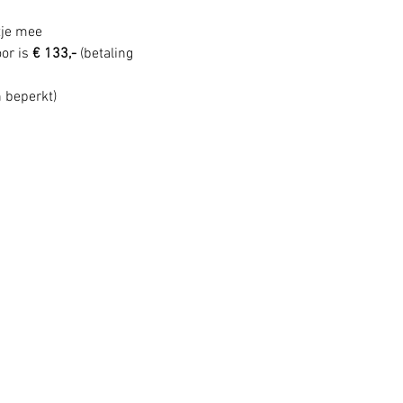
tje mee
or is 
€ 133,- 
(betaling 
n beperkt) 