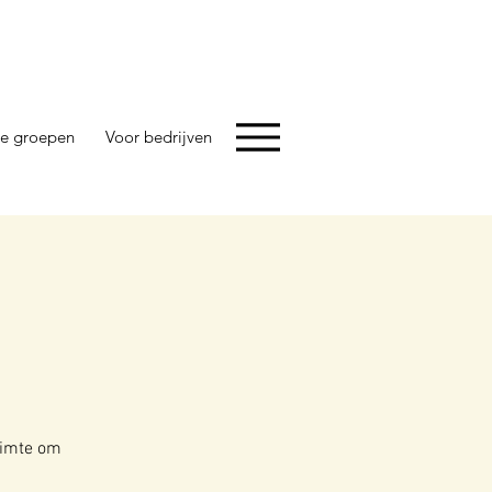
e groepen
Voor bedrijven
ruimte om