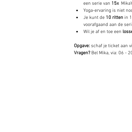
een serie van 
15x 
 MikaY
Yoga-ervaring is niet n
Je kunt de 
10 ritten 
in 
voorafgaand aan de serie
Wil je af en toe een 
loss
Opgave: 
schaf je ticket aan v
Vragen? 
Bel Mika, via: 06 - 