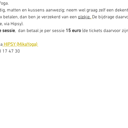
oga. 
odig, matten en kussens aanwezig; neem wel graag zelf een deken
1x betalen, dan ben je verzekerd van een 
plekje.
De bijdrage daarvo
, via Hipsy).
e sessie
,  dan betaal je per sessie 
15 euro
 (de tickets daarvoor zij
ia
HIPSY (MikaYoga) 
20 17 47 30