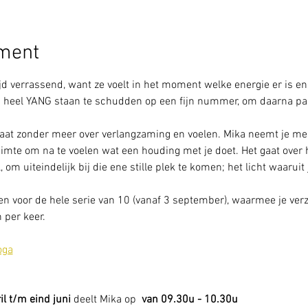
ement
jd verrassend, want ze voelt in het moment welke energie er is en 
 heel YANG staan te schudden op een fijn nummer, om daarna pas 
aat zonder meer over verlangzaming en voelen. Mika neemt je mee 
uimte om na te voelen wat een houding met je doet. Het gaat over
 om uiteindelijk bij die ene stille plek te komen; het licht waaruit j
en voor de hele serie van 10 (vanaf 3 september), waarmee je verz
n per keer.
oga
l t/m eind juni
 deelt Mika op 
 van 09.30u - 10.30u