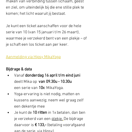
maken van verbinding tussen lichaam, geest 
en ziel, om uiteindelijk bij die ene stille plek te 
komen; het licht waaruit jij bestaat.
Je kunt een ticket aanschaffen voor de hele 
serie van 10 (van 15 januari t/m 26 maart), 
waarmee je verzekerd bent van een plekje ~ of 
je schaft een los ticket aan per keer.
Aanmelding via Hipsy MikaYoga
Bijdrage & data
Vanaf 
donderdag 16 april t/m eind juni
deelt Mika op 
 van 09.30u - 10.30u
een serie van 
10x 
 MikaYoga. 
Yoga-ervaring is niet nodig, matten en 
kussens aanwezig; neem wel graag zelf 
een dekentje mee
Je kunt de 
10 ritten 
in 1x betalen, dan ben 
je verzekerd van een 
plekje.
De bijdrage 
daarvoor is 
€ 133,- 
(betaling voorafgaand 
aan de serie, via Hipsy).