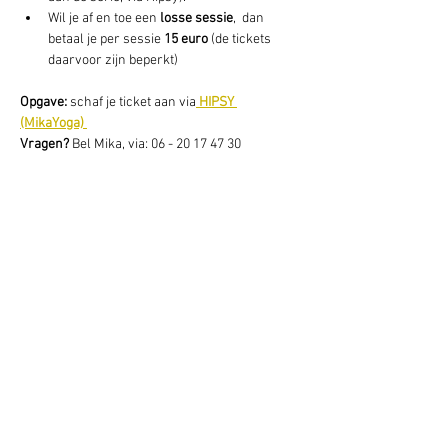
Wil je af en toe een 
losse sessie
,  dan 
betaal je per sessie 
15 euro
 (de tickets 
daarvoor zijn beperkt) 
Opgave: 
schaf je ticket aan via
HIPSY 
(MikaYoga) 
Vragen? 
Bel Mika, via: 06 - 20 17 47 30
Deel dit evenement
Schrijf je hier in voor onze nieuwsbrief
Schrijf je in