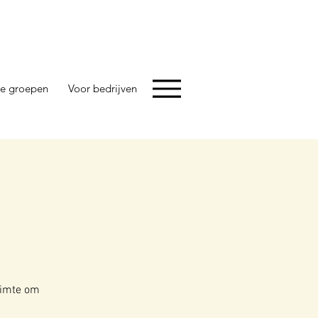
e groepen
Voor bedrijven
ruimte om