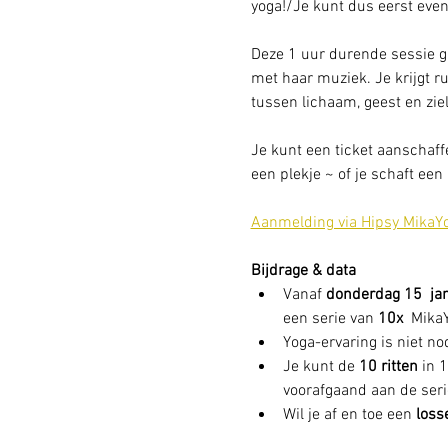
yoga!/Je kunt dus eerst even
Deze 1 uur durende sessie g
met haar muziek. Je krijgt r
tussen lichaam, geest en ziel,
Je kunt een ticket aanschaff
een plekje ~ of je schaft een 
Aanmelding via Hipsy MikaY
Bijdrage & data
Vanaf 
donderdag 15  ja
een serie van 
10x 
 MikaY
Yoga-ervaring is niet n
Je kunt de 
10 ritten 
in 
voorafgaand aan de serie
Wil je af en toe een 
loss