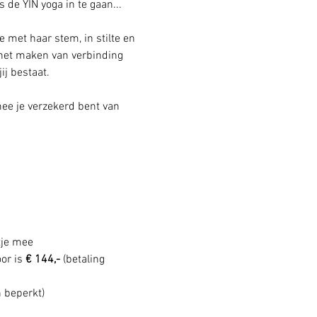
de YIN yoga in te gaan... 
met haar stem, in stilte en 
 het maken van verbinding 
ij bestaat.
ee je verzekerd bent van 
tje mee
or is 
€ 144,- 
(betaling 
n beperkt) 